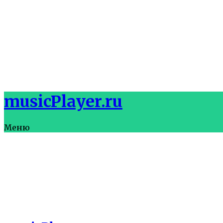
musicPlayer.ru
Меню