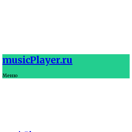
musicPlayer.ru
Меню