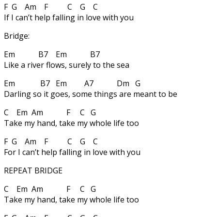
F G Am F C G C
If I can’t help falling in love with you
Bridge:
Em B7 Em B7
Like a river flows, surely to the sea
Em B7 Em A7 Dm G
Darling so it goes, some things are meant to be
C Em Am F C G
Take my hand, take my whole life too
F G Am F C G C
For I can’t help falling in love with you
REPEAT BRIDGE
C Em Am F C G
Take my hand, take my whole life too