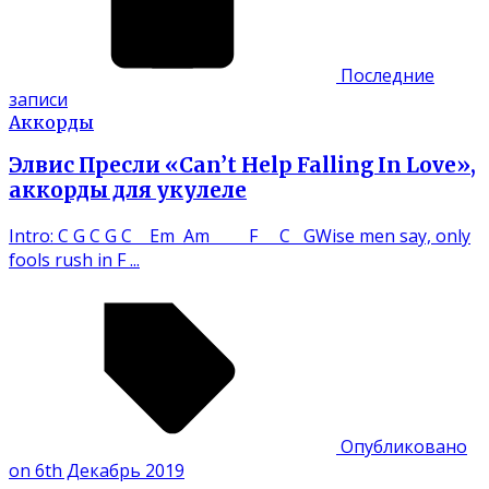
Последние
записи
Аккорды
Элвис Пресли «Can’t Help Falling In Love»,
аккорды для укулеле
Intro: C G C G C Em Am F C GWise men say, only
fools rush in F ...
Опубликовано
on 6th Декабрь 2019