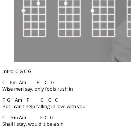
Intro: C G C G
C Em Am F C G
Wise men say, only fools rush in
F G Am F C G C
But I can’t help falling in love with you
C Em Am F C G
Shall I stay, would it be a sin